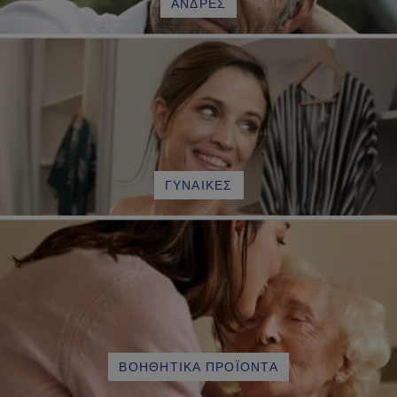
ΆΝΔΡΕΣ
ΓΥΝΑΊΚΕΣ
ΒΟΗΘΗΤΙΚΆ ΠΡΟΪΌΝΤΑ