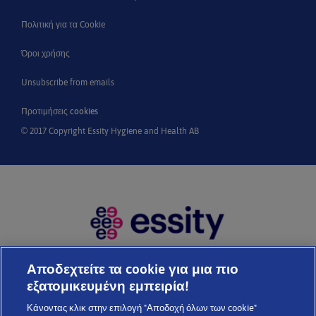
Πολιτική για τα Cookie
Όροι χρήσης
Unsubscribe from emails
Προτιμήσεις cookies
© 2017 Copyright Essity Hygiene and Health AB
Η Essity είναι μια παγκόσμια, κορυφαία εταιρεία υγιεινής και
Αποδεχτείτε τα cookie για μια πιο
υγείας. Κάθε μέρα, τα προϊόντα, οι λύσεις και οι υπηρεσίες μας
εξατομικευμένη εμπειρία!
χρησιμοποιούνται από ένα δισεκατομμύριο ανθρώπους σε
Κάνοντας κλικ στην επιλογή "Αποδοχή όλων των cookie"
όλο τον κόσμο. Στόχος μας είναι να καταρρίψουμε τα εμπόδια