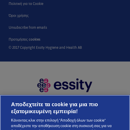
Πολιτική για τα Cookie
Όροι χρήσης
Unsubscribe from emails
Προτιμήσεις cookies
© 2017 Copyright Essity Hygiene and Health AB
Η Essity είναι μια παγκόσμια, κορυφαία εταιρεία υγιεινής και
Αποδεχτείτε τα cookie για μια πιο
υγείας. Κάθε μέρα, τα προϊόντα, οι λύσεις και οι υπηρεσίες μας
εξατομικευμένη εμπειρία!
χρησιμοποιούνται από ένα δισεκατομμύριο ανθρώπους σε
Κάνοντας κλικ στην επιλογή "Αποδοχή όλων των cookie"
όλο τον κόσμο. Στόχος μας είναι να καταρρίψουμε τα εμπόδια
αποδέχεστε την αποθήκευση cookie στη συσκευή σας για να
στην ευημερία προς όφελος των καταναλωτών, των ασθενών,