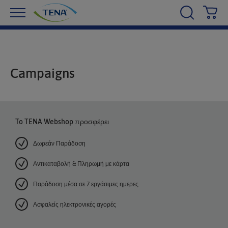
Κα
Campaigns
To TENA Webshop προσφέρει
Δωρεάν Παράδοση
Αντικαταβολή & Πληρωμή με κάρτα
Παράδοση μέσα σε 7 εργάσιμες ημερες
Ασφαλείς ηλεκτρονικές αγορές