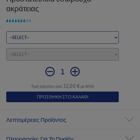
ακράτειας
32,00 €
Tιμή κιβωτίου από
με ΦΠΑ
Λεπτομέρειες Προϊόντος
Τα TENA Pants προσφέρουν άνετη και αξιόπιστη
Πληροφορίες Για Το Προϊόν