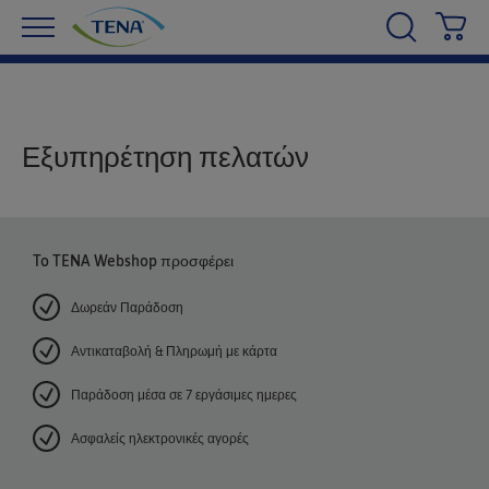
Κα
Εξυπηρέτηση πελατών
To TENA Webshop προσφέρει
Δωρεάν Παράδοση
Αντικαταβολή & Πληρωμή με κάρτα
Παράδοση μέσα σε 7 εργάσιμες ημερες
Ασφαλείς ηλεκτρονικές αγορές